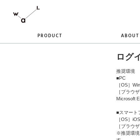
PRODUCT
ABOUT
ログ
推奨環境
■PC
［OS］Win
［ブラウザ］I
Microsof
■スマート
［OS］iO
［ブラウザ
※推奨環境
す。