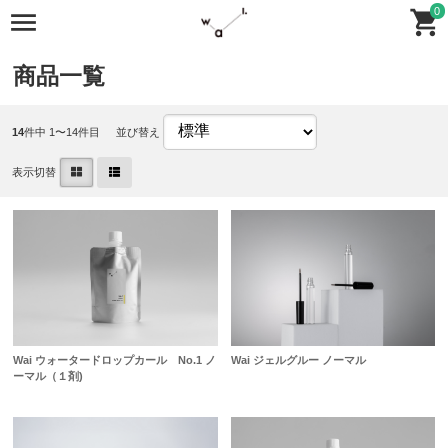
0
商品一覧
14
件中 1〜14件目
並び替え
表示切替
Wai ウォータードロップカール No.1 ノ
Wai ジェルグルー ノーマル
ーマル（１剤)