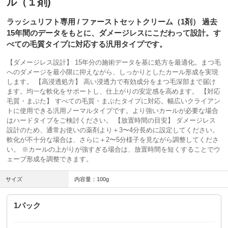
ル（１剤)
ラッシュリフト専用 / ファーストセットクリーム（1剤） 過去
15年間のデータをもとに、ダメージレスにこだわって設計。す
べての毛質タイプに対応する汎用タイプです。
【ダメージレス設計】 15年分の施術データを基に処方を最適化。まつ毛
へのダメージを最小限に抑えながら、しっかりとしたカール形成を実現
します。 【高浸透処方】 高い浸透力で有効成分をまつ毛深部まで届け
ます。均一な軟化をサポートし、仕上がりの安定感を高めます。 【対応
毛質・まぶた】 すべての毛質・まぶたタイプに対応。幅広いクライアン
トに使用できる汎用ノーマルタイプです。より強いカールが必要な場合
はハードタイプをご検討ください。 【放置時間の目安】 ダメージレス
設計のため、通常お使いの薬剤より＋3〜4分長めに設定してください。
軟化が不十分な場合は、さらに＋2〜5分様子を見ながら調整してくださ
い。 ※カールの上がりが強すぎる場合は、放置時間を短くすることでウ
ェーブ形成を調整できます。
サイズ
内容量：100g
1パック