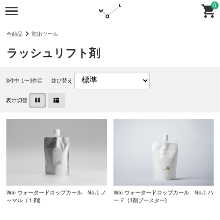
0
全商品
施術ツール
ラッシュリフト剤
3
件中 1〜3件目
並び替え
表示切替
Wai ウォータードロップカール No.1 ハ
Wai ウォータードロップカール No.1 ノ
ード（1剤ブースター)
ーマル（１剤)